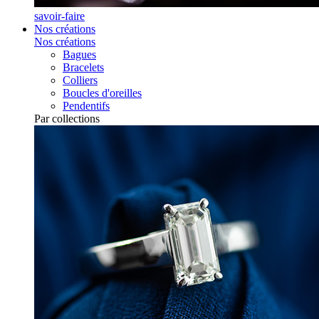
savoir-faire
Nos créations
Nos créations
Bagues
Bracelets
Colliers
Boucles d'oreilles
Pendentifs
Par collections