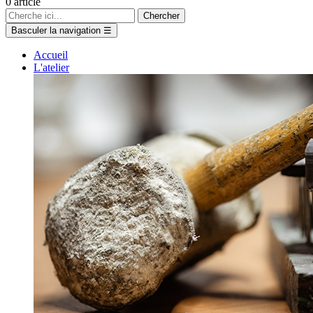
0
article
Chercher
Basculer la navigation
☰
Accueil
L'atelier