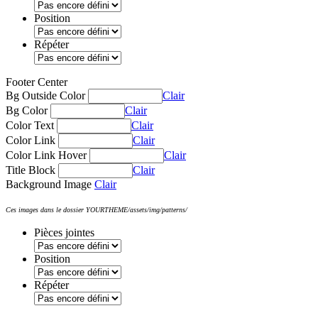
Position
Répéter
Footer Center
Bg Outside Color
Clair
Bg Color
Clair
Color Text
Clair
Color Link
Clair
Color Link Hover
Clair
Title Block
Clair
Background Image
Clair
Ces images dans le dossier YOURTHEME/assets/img/patterns/
Pièces jointes
Position
Répéter