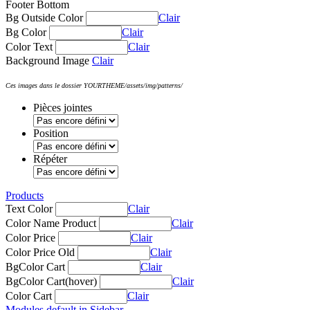
Footer Bottom
Bg Outside Color
Clair
Bg Color
Clair
Color Text
Clair
Background Image
Clair
Ces images dans le dossier YOURTHEME/assets/img/patterns/
Pièces jointes
Position
Répéter
Products
Text Color
Clair
Color Name Product
Clair
Color Price
Clair
Color Price Old
Clair
BgColor Cart
Clair
BgColor Cart(hover)
Clair
Color Cart
Clair
Modules default in Sidebar