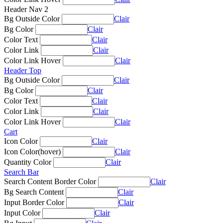
Header Nav 2
Bg Outside Color
Clair
Bg Color
Clair
Color Text
Clair
Color Link
Clair
Color Link Hover
Clair
Header Top
Bg Outside Color
Clair
Bg Color
Clair
Color Text
Clair
Color Link
Clair
Color Link Hover
Clair
Cart
Icon Color
Clair
Icon Color(hover)
Clair
Quantity Color
Clair
Search Bar
Search Content Border Color
Clair
Bg Search Content
Clair
Input Border Color
Clair
Input Color
Clair