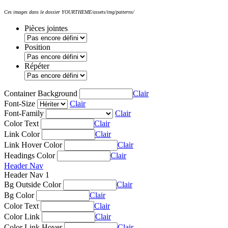
Ces images dans le dossier YOURTHEME/assets/img/patterns/
Pièces jointes
Position
Répéter
Container Background
Clair
Font-Size
Clair
Font-Family
Clair
Color Text
Clair
Link Color
Clair
Link Hover Color
Clair
Headings Color
Clair
Header Nav
Header Nav 1
Bg Outside Color
Clair
Bg Color
Clair
Color Text
Clair
Color Link
Clair
Color Link Hover
Clair