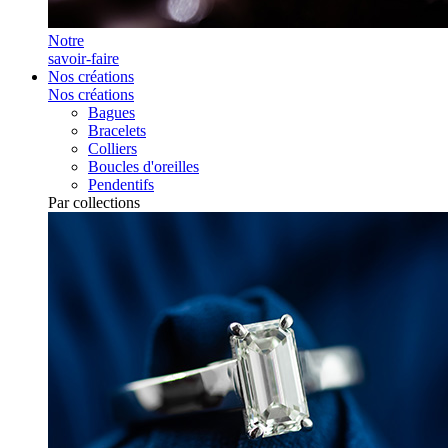
Notre
savoir-faire
Nos créations
Nos créations
Bagues
Bracelets
Colliers
Boucles d'oreilles
Pendentifs
Par collections