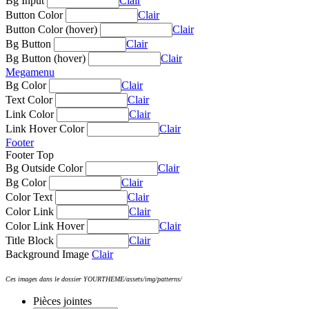
Bg Input
Clair
Button Color
Clair
Button Color (hover)
Clair
Bg Button
Clair
Bg Button (hover)
Clair
Megamenu
Bg Color
Clair
Text Color
Clair
Link Color
Clair
Link Hover Color
Clair
Footer
Footer Top
Bg Outside Color
Clair
Bg Color
Clair
Color Text
Clair
Color Link
Clair
Color Link Hover
Clair
Title Block
Clair
Background Image
Clair
Ces images dans le dossier YOURTHEME/assets/img/patterns/
Pièces jointes